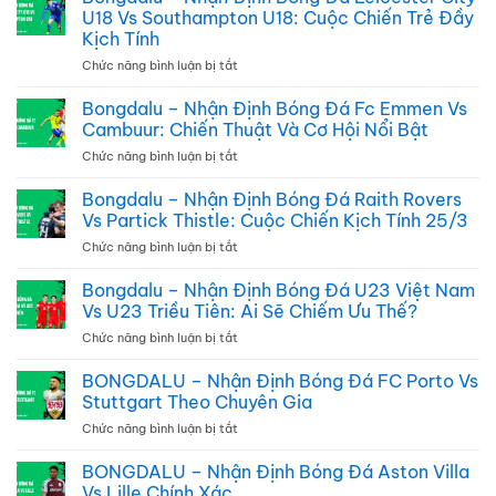
Nhận
U18 Vs Southampton U18: Cuộc Chiến Trẻ Đầy
Định
Kịch Tính
Bóng
ở
Chức năng bình luận bị tắt
Đá
Bongdalu
Doncaster
–
Rovers
Bongdalu – Nhận Định Bóng Đá Fc Emmen Vs
Nhận
Vs
Cambuur: Chiến Thuật Và Cơ Hội Nổi Bật
Định
Port
ở
Chức năng bình luận bị tắt
Bóng
Vale:
Bongdalu
Đá
Trận
–
Bongdalu – Nhận Định Bóng Đá Raith Rovers
Leicester
Đấu
Nhận
City
Quyết
Vs Partick Thistle: Cuộc Chiến Kịch Tính 25/3
Định
U18
Liệt
ở
Chức năng bình luận bị tắt
Bóng
Vs
Bongdalu
Đá
Southampton
–
Bongdalu – Nhận Định Bóng Đá U23 Việt Nam
Fc
U18:
Nhận
Emmen
Vs U23 Triều Tiên: Ai Sẽ Chiếm Ưu Thế?
Cuộc
Định
Vs
Chiến
ở
Chức năng bình luận bị tắt
Bóng
Cambuur:
Trẻ
Bongdalu
Đá
Chiến
Đầy
–
BONGDALU – Nhận Định Bóng Đá FC Porto Vs
Raith
Thuật
Kịch
Nhận
Rovers
Stuttgart Theo Chuyên Gia
Và
Tính
Định
Vs
Cơ
ở
Chức năng bình luận bị tắt
Bóng
Partick
Hội
BONGDALU
Đá
Thistle:
Nổi
–
BONGDALU – Nhận Định Bóng Đá Aston Villa
U23
Cuộc
Bật
Nhận
Việt
Vs Lille Chính Xác
Chiến