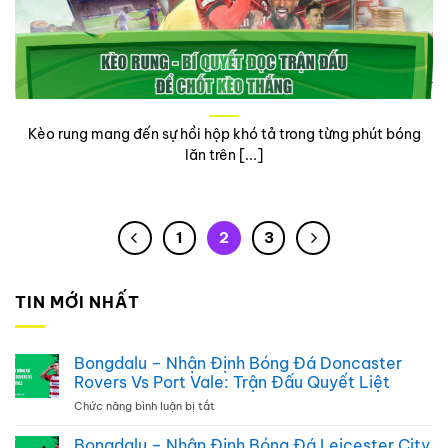
Kèo rung mang đến sự hồi hộp khó tả trong từng phút bóng
lăn trên [...]
1
2
3
TIN MỚI NHẤT
Bongdalu – Nhận Định Bóng Đá Doncaster
Rovers Vs Port Vale: Trận Đấu Quyết Liệt
ở
Chức năng bình luận bị tắt
Bongdalu
–
Bongdalu – Nhận Định Bóng Đá Leicester City