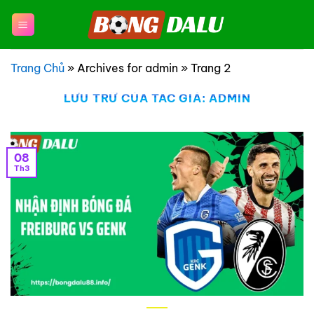
Chuyển
đến
nội
dung
Trang Chủ
»
Archives for admin
»
Trang 2
LƯU TRỮ CỦA TÁC GIẢ:
ADMIN
08
Th3