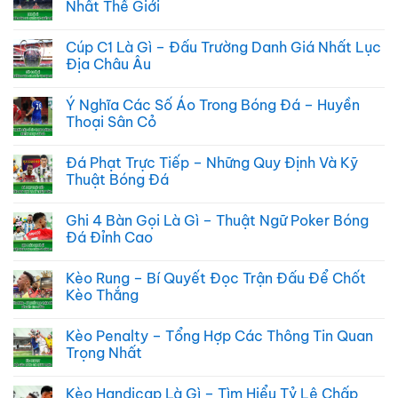
Nhất Thế Giới
20/3
Cúp C1 Là Gì – Đấu Trường Danh Giá Nhất Lục
Địa Châu Âu
Ý Nghĩa Các Số Áo Trong Bóng Đá – Huyền
Thoại Sân Cỏ
Đá Phạt Trực Tiếp – Những Quy Định Và Kỹ
Thuật Bóng Đá
Ghi 4 Bàn Gọi Là Gì – Thuật Ngữ Poker Bóng
Đá Đỉnh Cao
Kèo Rung – Bí Quyết Đọc Trận Đấu Để Chốt
Kèo Thắng
Kèo Penalty – Tổng Hợp Các Thông Tin Quan
Trọng Nhất
Kèo Handicap Là Gì – Tìm Hiểu Tỷ Lệ Chấp