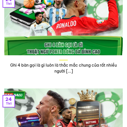
Th1
Ghi 4 bàn gọi là gì luôn là thắc mắc chung của rất nhiều
người [...]
24
Th1