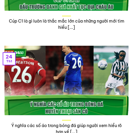
Cúp C1 là gì luôn là thắc mắc lớn của những người mới tìm
hiểu [...]
24
Th1
Ý nghĩa các số áo trong bóng đá giúp người xem hiểu rõ
hơn về [...]