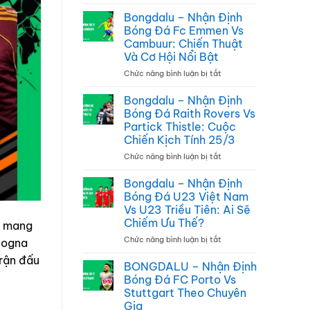
Bongdalu
Port
–
Bongdalu – Nhận Định
Vale:
Nhận
Bóng Đá Fc Emmen Vs
Trận
Định
Cambuur: Chiến Thuật
Đấu
Bóng
Và Cơ Hội Nổi Bật
Quyết
Đá
Liệt
Leicester
ở
Chức năng bình luận bị tắt
City
Bongdalu
U18
–
Bongdalu – Nhận Định
Vs
Nhận
Bóng Đá Raith Rovers Vs
Southampton
Định
Partick Thistle: Cuộc
U18:
Bóng
Chiến Kịch Tính 25/3
Cuộc
Đá
Chiến
Fc
ở
Chức năng bình luận bị tắt
Trẻ
Emmen
Bongdalu
Đầy
Vs
–
Bongdalu – Nhận Định
Kịch
Cambuur:
Nhận
Bóng Đá U23 Việt Nam
Tính
Chiến
Định
Vs U23 Triều Tiên: Ai Sẽ
Thuật
Bóng
Chiếm Ưu Thế?
3 mang
Và
Đá
Cơ
Raith
ở
Chức năng bình luận bị tắt
ologna
Hội
Rovers
Bongdalu
trận đấu
Nổi
Vs
–
BONGDALU – Nhận Định
Bật
Partick
Nhận
Bóng Đá FC Porto Vs
Thistle:
Định
Stuttgart Theo Chuyên
Cuộc
Bóng
Gia
Chiến
Đá