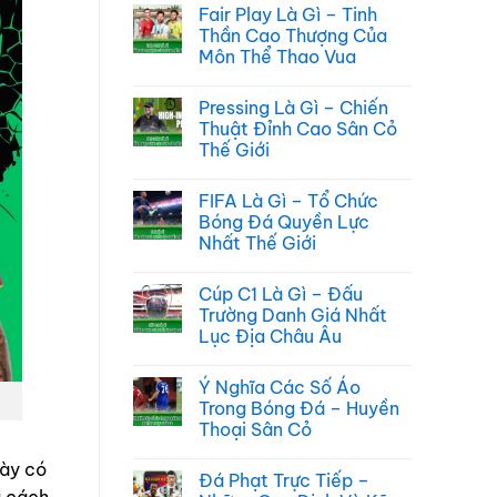
–
Vs
Fair Play Là Gì – Tinh
Nhận
Celta
Thần Cao Thượng Của
Định
Vigo
Môn Thể Thao Vua
Bóng
Trước
Đá
Giờ
Freiburg
Thi
Pressing Là Gì – Chiến
Vs
Đấu
Thuật Đỉnh Cao Sân Cỏ
Genk
Thế Giới
Ngày
20/3
FIFA Là Gì – Tổ Chức
Bóng Đá Quyền Lực
Nhất Thế Giới
Cúp C1 Là Gì – Đấu
Trường Danh Giá Nhất
Lục Địa Châu Âu
Ý Nghĩa Các Số Áo
Trong Bóng Đá – Huyền
Thoại Sân Cỏ
này có
Đá Phạt Trực Tiếp –
g cách