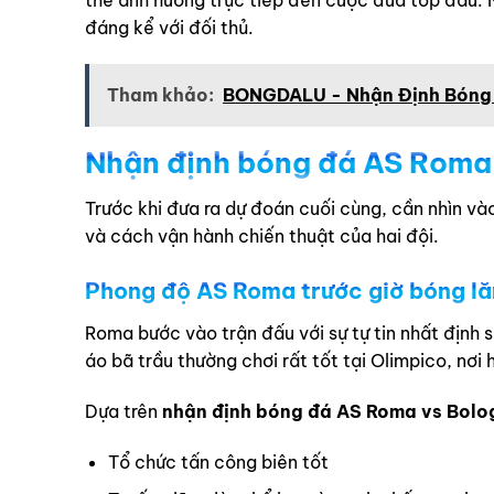
đáng kể với đối thủ.
Tham khảo:
BONGDALU - Nhận Định Bóng 
Nhận định bóng đá AS Roma 
Trước khi đưa ra dự đoán cuối cùng, cần nhìn và
và cách vận hành chiến thuật của hai đội.
Phong độ AS Roma trước giờ bóng lă
Roma bước vào trận đấu với sự tự tin nhất định 
áo bã trầu thường chơi rất tốt tại Olimpico, nơi 
Dựa trên
nhận định bóng đá AS Roma vs Bolo
Tổ chức tấn công biên tốt