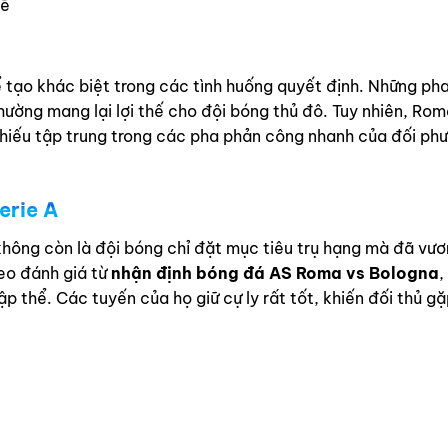
mẽ
 tạo khác biệt trong các tình huống quyết định. Những ph
hường mang lại lợi thế cho đội bóng thủ đô. Tuy nhiên, Ro
 thiếu tập trung trong các pha phản công nhanh của đối ph
erie A
không còn là đội bóng chỉ đặt mục tiêu trụ hạng mà đã vươ
heo đánh giá từ
nhận định bóng đá AS Roma vs Bologna
,
 thể. Các tuyến của họ giữ cự ly rất tốt, khiến đối thủ gặ