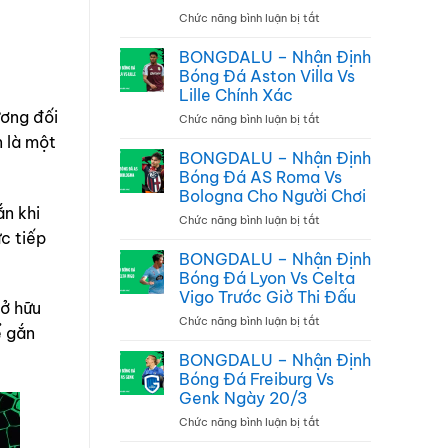
Kịch
U23
ở
Chức năng bình luận bị tắt
Tính
Việt
BONGDALU
25/3
Nam
–
BONGDALU – Nhận Định
Vs
Nhận
Bóng Đá Aston Villa Vs
U23
Định
Lille Chính Xác
Triều
Bóng
ương đối
Tiên:
ở
Chức năng bình luận bị tắt
Đá
Ai
BONGDALU
FC
 là một
Sẽ
–
Porto
BONGDALU – Nhận Định
Chiếm
Nhận
Vs
Bóng Đá AS Roma Vs
Ưu
Định
Stuttgart
Bologna Cho Người Chơi
Thế?
Bóng
Theo
ắn khi
ở
Chức năng bình luận bị tắt
Đá
Chuyên
c tiếp
BONGDALU
Aston
Gia
–
Villa
BONGDALU – Nhận Định
Nhận
Vs
Bóng Đá Lyon Vs Celta
Định
Lille
Vigo Trước Giờ Thi Đấu
Bóng
sở hữu
Chính
ở
Chức năng bình luận bị tắt
Đá
Xác
ể gắn
BONGDALU
AS
–
Roma
BONGDALU – Nhận Định
Nhận
Vs
Bóng Đá Freiburg Vs
Định
Bologna
Genk Ngày 20/3
Bóng
Cho
ở
Chức năng bình luận bị tắt
Đá
Người
BONGDALU
Lyon
Chơi