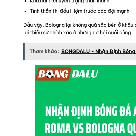
Khả năng chuyển trạng thái nhanh
Tinh thần thi đấu lì lợm trước các đội mạnh
Dẫu vậy, Bologna lại không quá sắc bén ở khâu d
lại thiếu sự chính xác ở những cơ hội cuối cùng.
Tham khảo:
BONGDALU - Nhận Định Bóng Đ