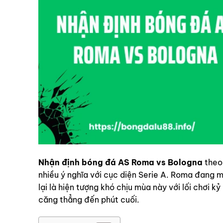
Nhận định bóng đá AS Roma vs Bologna
the
nhiều ý nghĩa với cục diện Serie A. Roma đang m
lại là hiện tượng khó chịu mùa này với lối chơi k
căng thẳng đến phút cuối.