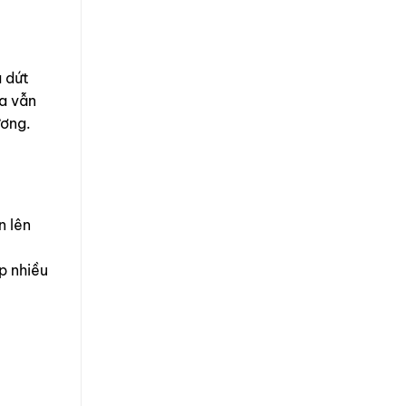
a dứt
ma vẫn
ương.
n lên
p nhiều