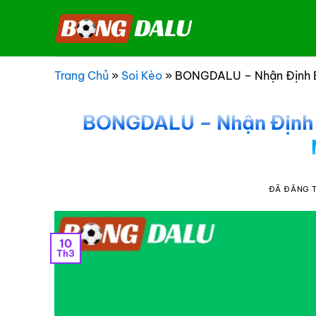
Chuyển
đến
nội
dung
Trang Chủ
»
Soi Kèo
»
BONGDALU – Nhận Định B
BONGDALU – Nhận Định 
ĐÃ ĐĂNG 
10
Th3