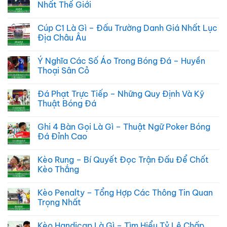
Nhất Thế Giới
20/3
Cúp C1 Là Gì – Đấu Trường Danh Giá Nhất Lục
Địa Châu Âu
Ý Nghĩa Các Số Áo Trong Bóng Đá – Huyền
Thoại Sân Cỏ
Đá Phạt Trực Tiếp – Những Quy Định Và Kỹ
Thuật Bóng Đá
Ghi 4 Bàn Gọi Là Gì – Thuật Ngữ Poker Bóng
Đá Đỉnh Cao
Kèo Rung – Bí Quyết Đọc Trận Đấu Để Chốt
Kèo Thắng
Kèo Penalty – Tổng Hợp Các Thông Tin Quan
Trọng Nhất
Kèo Handicap Là Gì – Tìm Hiểu Tỷ Lệ Chấp