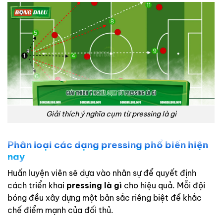
Giải thích ý nghĩa cụm từ pressing là gì
Phân loại các dạng pressing phổ biến hiện
nay
Huấn luyện viên sẽ dựa vào nhân sự để quyết định
cách triển khai
pressing là gì
cho hiệu quả. Mỗi đội
bóng đều xây dựng một bản sắc riêng biệt để khắc
chế điểm mạnh của đối thủ.