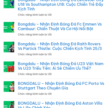
Nhận
U18 Vs Southampton U18: Cuộc Chiến Trẻ Đầy
Định
Kịch Tính
Bóng
ở
Chức năng bình luận bị tắt
Đá
Bongdalu
Doncaster
–
Rovers
Bongdalu – Nhận Định Bóng Đá Fc Emmen Vs
Nhận
Vs
Cambuur: Chiến Thuật Và Cơ Hội Nổi Bật
Định
Port
ở
Chức năng bình luận bị tắt
Bóng
Vale:
Bongdalu
Đá
Trận
–
Bongdalu – Nhận Định Bóng Đá Raith Rovers
Leicester
Đấu
Nhận
City
Quyết
Vs Partick Thistle: Cuộc Chiến Kịch Tính 25/3
Định
U18
Liệt
ở
Chức năng bình luận bị tắt
Bóng
Vs
Bongdalu
Đá
Southampton
–
Bongdalu – Nhận Định Bóng Đá U23 Việt Nam
Fc
U18:
Nhận
Emmen
Vs U23 Triều Tiên: Ai Sẽ Chiếm Ưu Thế?
Cuộc
Định
Vs
Chiến
ở
Chức năng bình luận bị tắt
Bóng
Cambuur:
Trẻ
Bongdalu
Đá
Chiến
Đầy
–
BONGDALU – Nhận Định Bóng Đá FC Porto Vs
Raith
Thuật
Kịch
Nhận
Rovers
Stuttgart Theo Chuyên Gia
Và
Tính
Định
Vs
Cơ
ở
Chức năng bình luận bị tắt
Bóng
Partick
Hội
BONGDALU
Đá
Thistle:
Nổi
–
BONGDALU – Nhận Định Bóng Đá Aston Villa
U23
Cuộc
Bật
Nhận
Việt
Vs Lille Chính Xác
Chiến