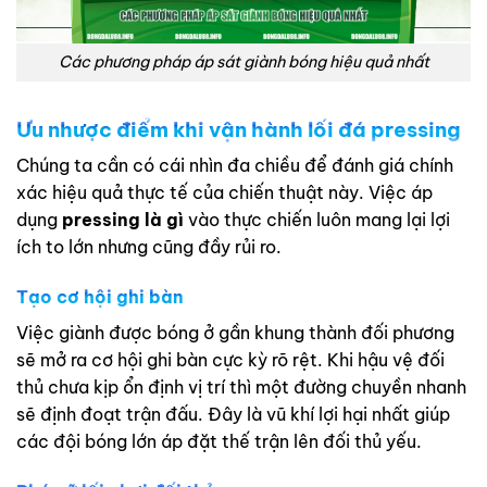
Các phương pháp áp sát giành bóng hiệu quả nhất
Ưu nhược điểm khi vận hành lối đá pressing
Chúng ta cần có cái nhìn đa chiều để đánh giá chính
xác hiệu quả thực tế của chiến thuật này. Việc áp
dụng
pressing là gì
vào thực chiến luôn mang lại lợi
ích to lớn nhưng cũng đầy rủi ro.
Tạo cơ hội ghi bàn
Việc giành được bóng ở gần khung thành đối phương
sẽ mở ra cơ hội ghi bàn cực kỳ rõ rệt. Khi hậu vệ đối
thủ chưa kịp ổn định vị trí thì một đường chuyền nhanh
sẽ định đoạt trận đấu. Đây là vũ khí lợi hại nhất giúp
các đội bóng lớn áp đặt thế trận lên đối thủ yếu.