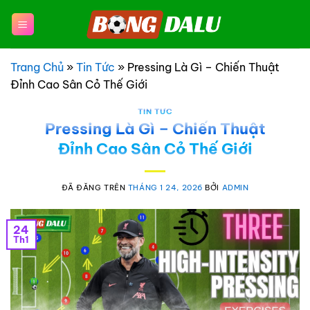
Chuyển
đến
nội
dung
Trang Chủ
»
Tin Tức
»
Pressing Là Gì – Chiến Thuật
Đỉnh Cao Sân Cỏ Thế Giới
TIN TỨC
Pressing Là Gì – Chiến Thuật
Đỉnh Cao Sân Cỏ Thế Giới
ĐÃ ĐĂNG TRÊN
THÁNG 1 24, 2026
BỞI
ADMIN
24
Th1